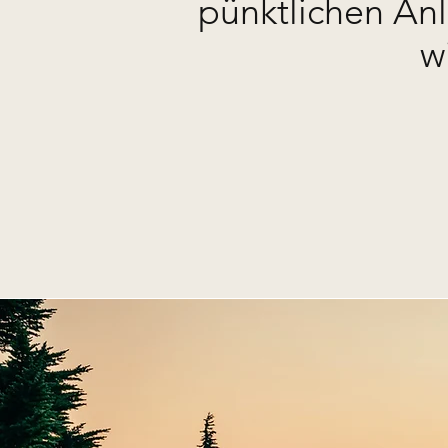
pünktlichen An
w