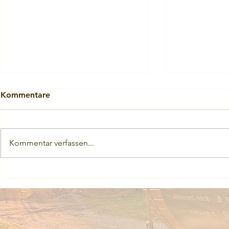
Kommentare
Kommentar verfassen...
Tipps für Anfänger: Das 1.
Aufgusswahl
Mal in einer mobilen Sauna
O: Die Wahl
von Schwitz-Fass.
Aufgusses 
Schwitz-Fas